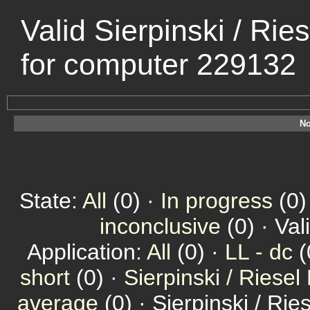
Valid Sierpinski / Ri
for computer 229132
No
State:
All
(0) ·
In progress
(0)
inconclusive
(0) · Val
Application:
All
(0) ·
LL - dc
(
short
(0) ·
Sierpinski / Riesel
average
(0) · Sierpinski / Ri