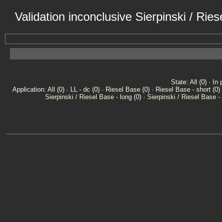
Validation inconclusive Sierpinski / Rie
State:
All
(0) ·
In 
Application:
All
(0) ·
LL - dc
(0) ·
Riesel Base
(0) ·
Riesel Base - short
(0)
Sierpinski / Riesel Base - long
(0) ·
Sierpinski / Riesel Base -