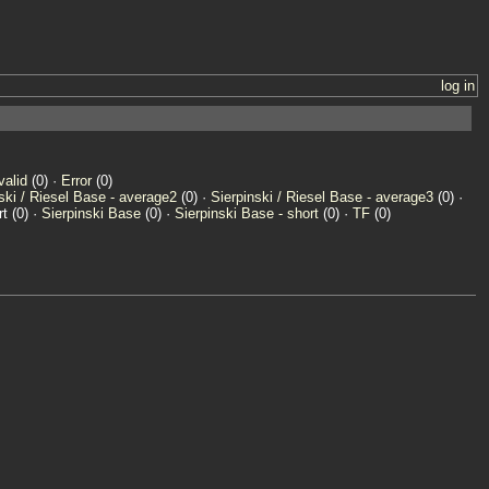
log in
valid
(0) ·
Error
(0)
ski / Riesel Base - average2
(0) ·
Sierpinski / Riesel Base - average3
(0) ·
t (0) ·
Sierpinski Base
(0) ·
Sierpinski Base - short
(0) ·
TF
(0)