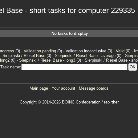
sel Base - short tasks for computer 229335
No tasks to display
progress
(0) ·
Validation pending
(0) · Validation inconclusive (0) ·
Valid
(0) ·
In
 ·
Sierpinski / Riesel Base
(0) ·
Sierpinski / Riesel Base - average
(0) ·
Sierpin
 long2
(0) ·
Sierpinski / Riesel Base - long3
(0) · Sierpinski / Riesel Base - shor
Task name:
Main page
·
Your account
·
Message boards
Copyright © 2014-2026 BOINC Confederation / rebirther