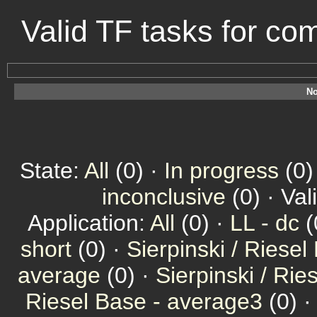
Valid TF tasks for c
No
State:
All
(0) ·
In progress
(0)
inconclusive
(0) · Val
Application:
All
(0) ·
LL - dc
(
short
(0) ·
Sierpinski / Riesel
average
(0) ·
Sierpinski / Ri
Riesel Base - average3
(0) 