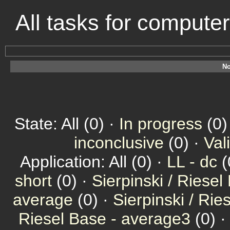
All tasks for compute
No
State: All (0) ·
In progress
(0)
inconclusive
(0) ·
Val
Application: All (0) ·
LL - dc
(
short
(0) ·
Sierpinski / Riesel
average
(0) ·
Sierpinski / Ri
Riesel Base - average3
(0) 