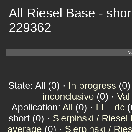
All Riesel Base - shor
229362
No
State: All (0) ·
In progress
(0)
inconclusive
(0) ·
Val
Application:
All
(0) ·
LL - dc
(
short (0) ·
Sierpinski / Riesel
average
(0) ·
Sierpinski / Ri