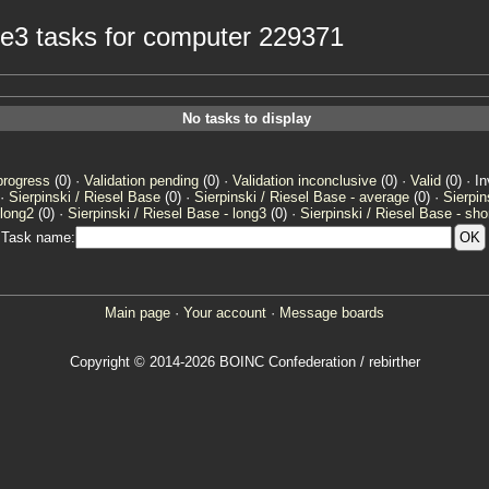
age3 tasks for computer 229371
No tasks to display
progress
(0) ·
Validation pending
(0) ·
Validation inconclusive
(0) ·
Valid
(0) · In
 ·
Sierpinski / Riesel Base
(0) ·
Sierpinski / Riesel Base - average
(0) ·
Sierpin
 long2
(0) ·
Sierpinski / Riesel Base - long3
(0) ·
Sierpinski / Riesel Base - sho
Task name:
Main page
·
Your account
·
Message boards
Copyright © 2014-2026 BOINC Confederation / rebirther