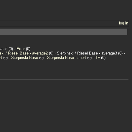
log in
valid (0) ·
Error
(0)
ski / Riesel Base - average2
(0) · Sierpinski / Riesel Base - average3 (0) ·
rt
(0) ·
Sierpinski Base
(0) ·
Sierpinski Base - short
(0) ·
TF
(0)