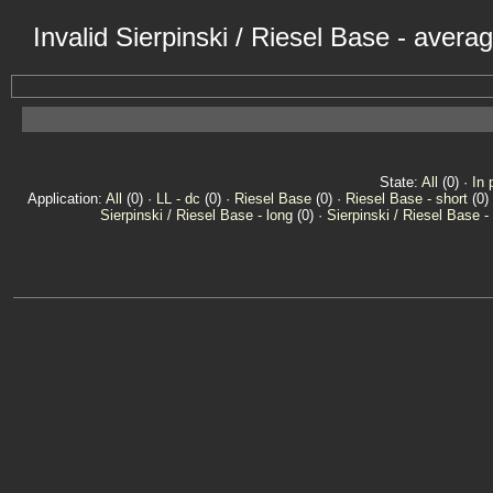
Invalid Sierpinski / Riesel Base - aver
State:
All
(0) ·
In 
Application:
All
(0) ·
LL - dc
(0) ·
Riesel Base
(0) ·
Riesel Base - short
(0)
Sierpinski / Riesel Base - long
(0) ·
Sierpinski / Riesel Base -