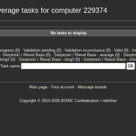
average tasks for computer 229374
No tasks to display
progress (0) ·
Validation pending
(0) ·
Validation inconclusive
(0) ·
Valid
(0) ·
In
 ·
Sierpinski / Riesel Base
(0) · Sierpinski / Riesel Base - average (0) ·
Sierpin
 long2
(0) ·
Sierpinski / Riesel Base - long3
(0) ·
Sierpinski / Riesel Base - sho
Task name:
Main page
·
Your account
·
Message boards
Copyright © 2014-2026 BOINC Confederation / rebirther