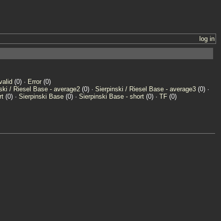
log in
valid
(0) ·
Error
(0)
ski / Riesel Base - average2
(0) ·
Sierpinski / Riesel Base - average3
(0) ·
rt
(0) ·
Sierpinski Base
(0) ·
Sierpinski Base - short
(0) ·
TF
(0)