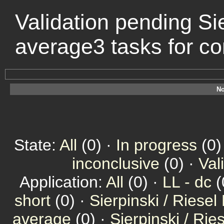
Validation pending Sie
average3 tasks for c
No
State:
All
(0) ·
In progress
(0)
inconclusive
(0) ·
Val
Application:
All
(0) ·
LL - dc
(
short
(0) ·
Sierpinski / Riesel
average
(0) ·
Sierpinski / Ri