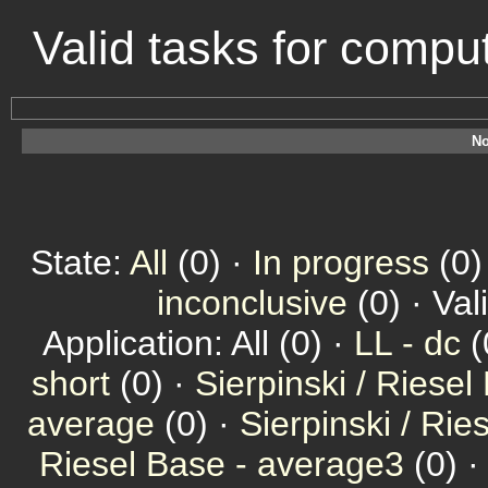
Valid tasks for comp
No
State:
All
(0) ·
In progress
(0)
inconclusive
(0) · Val
Application: All (0) ·
LL - dc
(
short
(0) ·
Sierpinski / Riesel
average
(0) ·
Sierpinski / Ri
Riesel Base - average3
(0) 