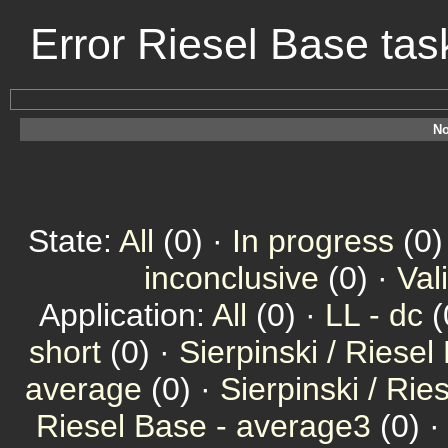
Error Riesel Base ta
No
State:
All
(0) ·
In progress
(0)
inconclusive
(0) ·
Val
Application:
All
(0) ·
LL - dc
(
short
(0) ·
Sierpinski / Riesel
average
(0) ·
Sierpinski / Ri
Riesel Base - average3
(0) 