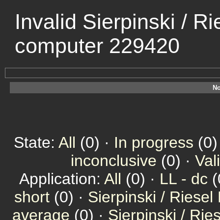
Invalid Sierpinski / R
computer 229420
No
State:
All
(0) ·
In progress
(0)
inconclusive
(0) ·
Val
Application:
All
(0) ·
LL - dc
(
short
(0) ·
Sierpinski / Riesel
average
(0) ·
Sierpinski / Ri