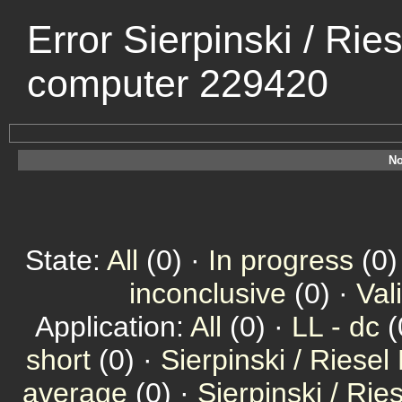
Error Sierpinski / Rie
computer 229420
No
State:
All
(0) ·
In progress
(0)
inconclusive
(0) ·
Val
Application:
All
(0) ·
LL - dc
(
short
(0) ·
Sierpinski / Riesel
average
(0) ·
Sierpinski / Ri