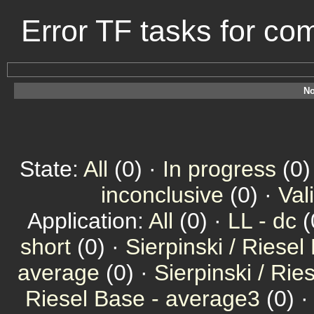
Error TF tasks for c
No
State:
All
(0) ·
In progress
(0)
inconclusive
(0) ·
Val
Application:
All
(0) ·
LL - dc
(
short
(0) ·
Sierpinski / Riesel
average
(0) ·
Sierpinski / Ri
Riesel Base - average3
(0) 