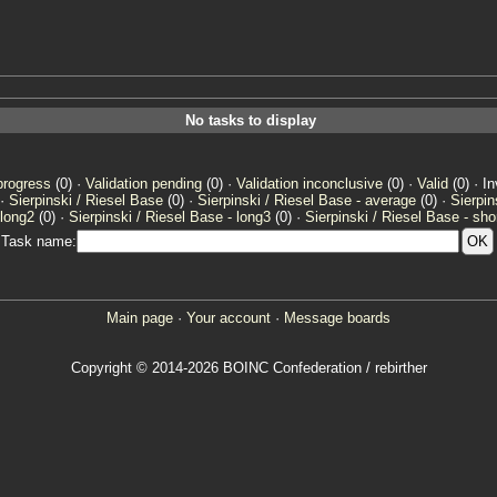
No tasks to display
progress
(0) ·
Validation pending
(0) ·
Validation inconclusive
(0) ·
Valid
(0) · In
 ·
Sierpinski / Riesel Base
(0) ·
Sierpinski / Riesel Base - average
(0) ·
Sierpin
 long2
(0) ·
Sierpinski / Riesel Base - long3
(0) ·
Sierpinski / Riesel Base - sho
Task name:
Main page
·
Your account
·
Message boards
Copyright © 2014-2026 BOINC Confederation / rebirther