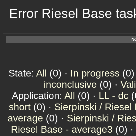
Error Riesel Base ta
No
State:
All
(0) ·
In progress
(0)
inconclusive
(0) ·
Val
Application:
All
(0) ·
LL - dc
(
short
(0) ·
Sierpinski / Riesel
average
(0) ·
Sierpinski / Ri
Riesel Base - average3
(0) 