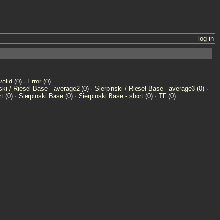
log in
valid
(0) ·
Error
(0)
ski / Riesel Base - average2
(0) ·
Sierpinski / Riesel Base - average3
(0) ·
rt
(0) ·
Sierpinski Base
(0) ·
Sierpinski Base - short
(0) ·
TF
(0)