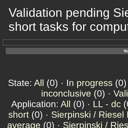
Validation pending Sie
short tasks for comp
No
State:
All
(0) ·
In progress
(0)
inconclusive
(0) ·
Val
Application:
All
(0) ·
LL - dc
(
short
(0) ·
Sierpinski / Riesel
average
(0) ·
Sierpinski / Ri