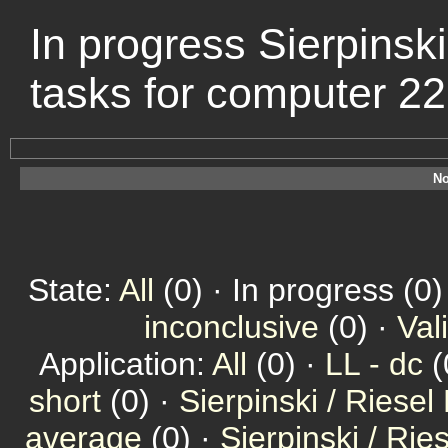
In progress Sierpinski
tasks for computer 2
No
State:
All
(0) · In progress (0)
inconclusive
(0) ·
Val
Application:
All
(0) ·
LL - dc
(
short
(0) ·
Sierpinski / Riesel
average
(0) ·
Sierpinski / Ri