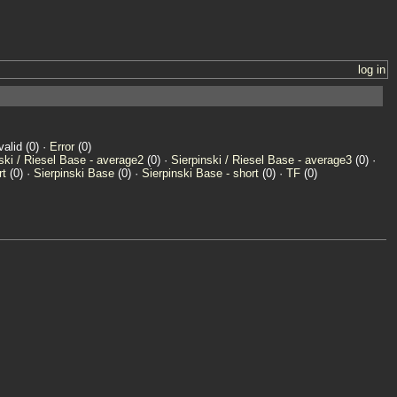
log in
valid (0) ·
Error
(0)
ski / Riesel Base - average2
(0) ·
Sierpinski / Riesel Base - average3
(0) ·
rt
(0) ·
Sierpinski Base
(0) ·
Sierpinski Base - short
(0) ·
TF
(0)