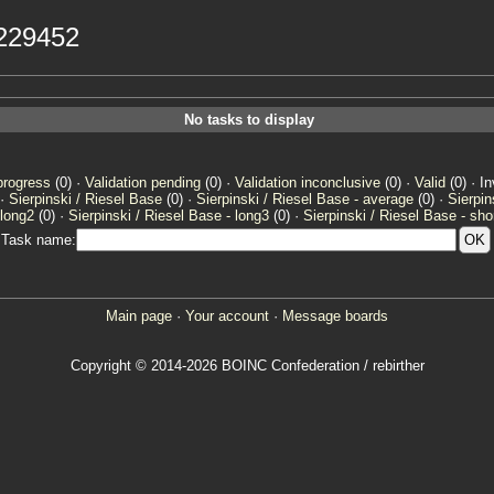
 229452
No tasks to display
progress
(0) ·
Validation pending
(0) ·
Validation inconclusive
(0) ·
Valid
(0) · In
 ·
Sierpinski / Riesel Base
(0) ·
Sierpinski / Riesel Base - average
(0) ·
Sierpin
 long2
(0) ·
Sierpinski / Riesel Base - long3
(0) ·
Sierpinski / Riesel Base - sho
Task name:
Main page
·
Your account
·
Message boards
Copyright © 2014-2026 BOINC Confederation / rebirther