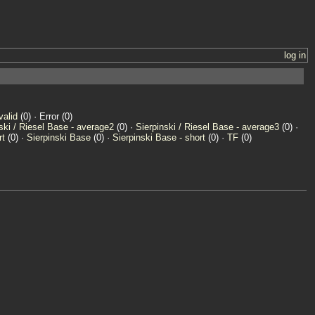
log in
valid
(0) · Error (0)
ski / Riesel Base - average2
(0) ·
Sierpinski / Riesel Base - average3
(0) ·
rt
(0) ·
Sierpinski Base
(0) ·
Sierpinski Base - short
(0) ·
TF
(0)