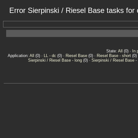
Error Sierpinski / Riesel Base tasks fo
State:
All
(0) ·
In 
Application:
All
(0) ·
LL - dc
(0) ·
Riesel Base
(0) ·
Riesel Base - short
(0) 
Sierpinski / Riesel Base - long
(0) ·
Sierpinski / Riesel Base -