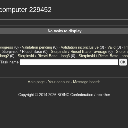
r computer 229452
No tasks to display
progress
(0) ·
Validation pending
(0) ·
Validation inconclusive
(0) ·
Valid
(0) ·
In
· Sierpinski / Riesel Base (0) ·
Sierpinski / Riesel Base - average
(0) ·
Sierpin
 long2
(0) ·
Sierpinski / Riesel Base - long3
(0) ·
Sierpinski / Riesel Base - sho
Task name:
Main page
·
Your account
·
Message boards
Copyright © 2014-2026 BOINC Confederation / rebirther