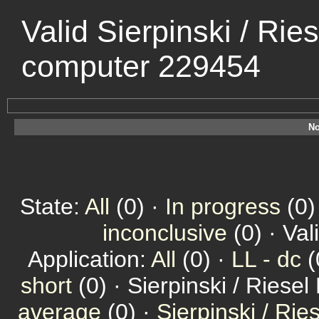
Valid Sierpinski / Rie
computer 229454
No
State:
All
(0) ·
In progress
(0)
inconclusive
(0) · Val
Application:
All
(0) ·
LL - dc
(
short
(0) · Sierpinski / Riesel
average
(0) ·
Sierpinski / Ri