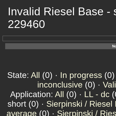
Invalid Riesel Base - 
229460
No
State:
All
(0) ·
In progress
(0)
inconclusive
(0) ·
Val
Application:
All
(0) ·
LL - dc
(
short (0) ·
Sierpinski / Riesel
average
(0) ·
Sierpinski / Ri