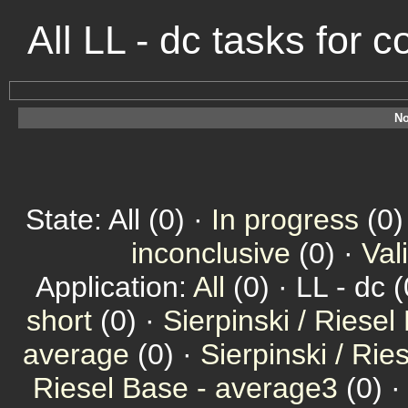
All LL - dc tasks for
No
State: All (0) ·
In progress
(0)
inconclusive
(0) ·
Val
Application:
All
(0) · LL - dc (
short
(0) ·
Sierpinski / Riesel
average
(0) ·
Sierpinski / Ri
Riesel Base - average3
(0) 