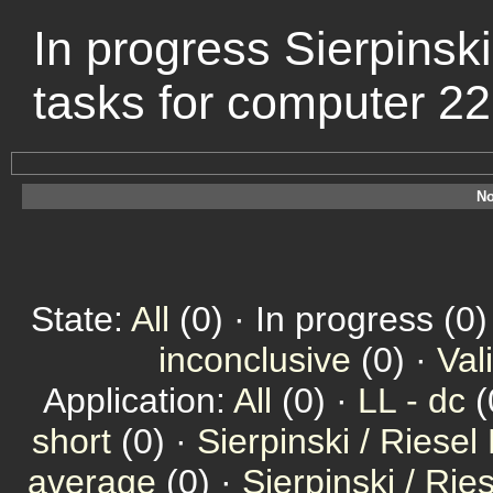
In progress Sierpinski
tasks for computer 2
No
State:
All
(0) · In progress (0)
inconclusive
(0) ·
Val
Application:
All
(0) ·
LL - dc
(
short
(0) ·
Sierpinski / Riesel
average
(0) ·
Sierpinski / Ri