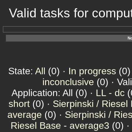
Valid tasks for comp
No
State:
All
(0) ·
In progress
(0)
inconclusive
(0) · Val
Application: All (0) ·
LL - dc
(
short
(0) ·
Sierpinski / Riesel
average
(0) ·
Sierpinski / Ri
Riesel Base - average3
(0) 