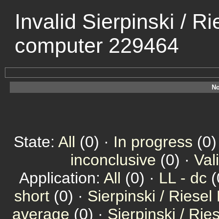
Invalid Sierpinski / R
computer 229464
No
State:
All
(0) ·
In progress
(0)
inconclusive
(0) ·
Val
Application:
All
(0) ·
LL - dc
(
short
(0) ·
Sierpinski / Riesel
average
(0) ·
Sierpinski / Ri