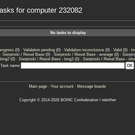
 tasks for computer 232082
No tasks to display
progress
(0) ·
Validation pending
(0) ·
Validation inconclusive
(0) ·
Valid
(0) ·
In
 ·
Sierpinski / Riesel Base
(0) ·
Sierpinski / Riesel Base - average
(0) · Sierpi
 long2
(0) ·
Sierpinski / Riesel Base - long3
(0) ·
Sierpinski / Riesel Base - sho
Task name:
Main page
·
Your account
·
Message boards
Copyright © 2014-2026 BOINC Confederation / rebirther