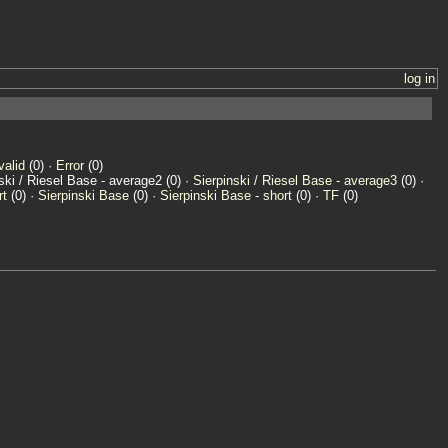
log in
valid
(0) ·
Error
(0)
nski / Riesel Base - average2 (0) ·
Sierpinski / Riesel Base - average3
(0) ·
rt
(0) ·
Sierpinski Base
(0) ·
Sierpinski Base - short
(0) ·
TF
(0)