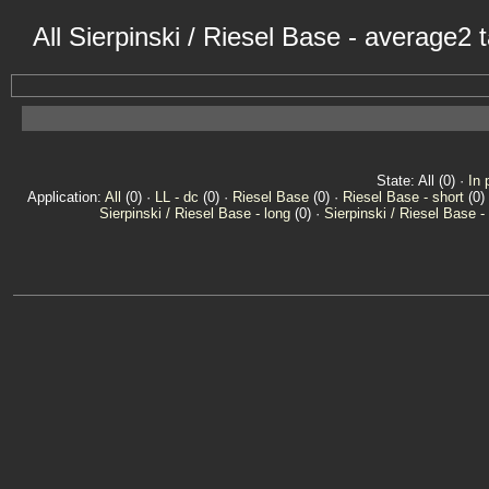
All Sierpinski / Riesel Base - average2
State: All (0) ·
In 
Application:
All
(0) ·
LL - dc
(0) ·
Riesel Base
(0) ·
Riesel Base - short
(0)
Sierpinski / Riesel Base - long
(0) ·
Sierpinski / Riesel Base -