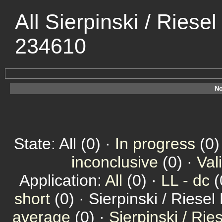
All Sierpinski / Riese
234610
No
State: All (0) ·
In progress
(0)
inconclusive
(0) ·
Val
Application:
All
(0) ·
LL - dc
(
short
(0) · Sierpinski / Riesel
average
(0) ·
Sierpinski / Ri