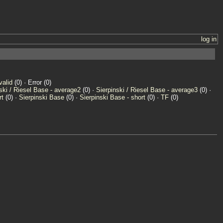
log in
valid
(0) · Error (0)
ski / Riesel Base - average2
(0) ·
Sierpinski / Riesel Base - average3
(0) ·
rt
(0) ·
Sierpinski Base
(0) ·
Sierpinski Base - short
(0) ·
TF
(0)