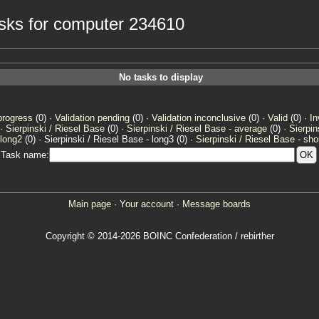
tasks for computer 234610
No tasks to display
progress
(0) ·
Validation pending
(0) ·
Validation inconclusive
(0) ·
Valid
(0) ·
In
 ·
Sierpinski / Riesel Base
(0) ·
Sierpinski / Riesel Base - average
(0) ·
Sierpin
 long2
(0) · Sierpinski / Riesel Base - long3 (0) ·
Sierpinski / Riesel Base - sho
Task name:
Main page
·
Your account
·
Message boards
Copyright © 2014-2026 BOINC Confederation / rebirther