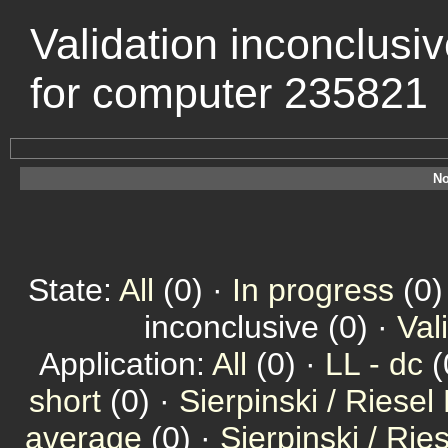
Validation inconclusi
for computer 235821
No
State:
All
(0) ·
In progress
(0)
inconclusive (0) ·
Val
Application:
All
(0) ·
LL - dc
(
short
(0) ·
Sierpinski / Riesel
average
(0) ·
Sierpinski / Ri