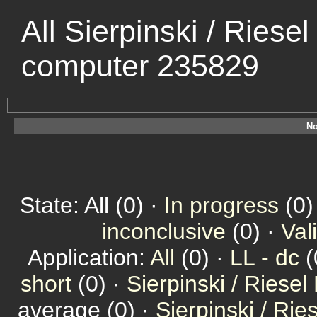
All Sierpinski / Riese
computer 235829
No
State: All (0) ·
In progress
(0)
inconclusive
(0) ·
Val
Application:
All
(0) ·
LL - dc
(
short
(0) ·
Sierpinski / Riesel
average (0) ·
Sierpinski / Ri