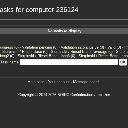
3 tasks for computer 236124
No tasks to display
progress
(0) ·
Validation pending
(0) ·
Validation inconclusive
(0) ·
Valid
(0) · In
 ·
Sierpinski / Riesel Base
(0) ·
Sierpinski / Riesel Base - average
(0) ·
Sierpin
 long2
(0) · Sierpinski / Riesel Base - long3 (0) ·
Sierpinski / Riesel Base - sho
Task name:
Main page
·
Your account
·
Message boards
Copyright © 2014-2026 BOINC Confederation / rebirther