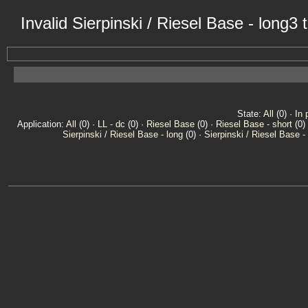
Invalid Sierpinski / Riesel Base - long
State:
All
(0) ·
In 
Application:
All
(0) ·
LL - dc
(0) ·
Riesel Base
(0) ·
Riesel Base - short
(0)
Sierpinski / Riesel Base - long
(0) ·
Sierpinski / Riesel Base -