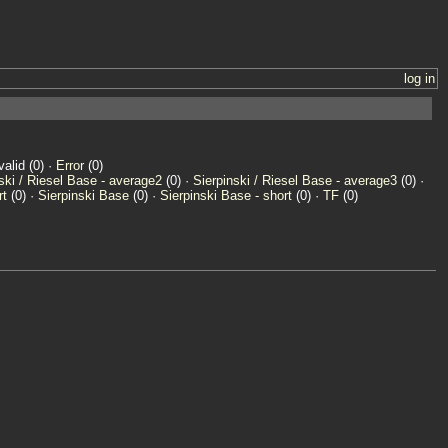
log in
valid (0) ·
Error
(0)
ski / Riesel Base - average2
(0) ·
Sierpinski / Riesel Base - average3
(0) ·
rt
(0) ·
Sierpinski Base
(0) ·
Sierpinski Base - short
(0) ·
TF
(0)