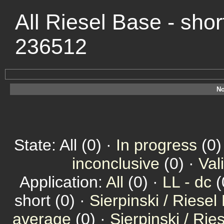
All Riesel Base - shor
236512
No
State: All (0) ·
In progress
(0)
inconclusive
(0) ·
Val
Application:
All
(0) ·
LL - dc
(
short (0) ·
Sierpinski / Riesel
average
(0) ·
Sierpinski / Ri