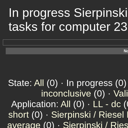
In progress Sierpinski
tasks for computer 2
No
State:
All
(0) · In progress (0)
inconclusive
(0) ·
Val
Application:
All
(0) ·
LL - dc
(
short
(0) ·
Sierpinski / Riesel
average
(0) ·
Sierpinski / Ri