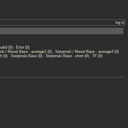
log in
valid
(0) ·
Error
(0)
ski / Riesel Base - average2
(0) ·
Sierpinski / Riesel Base - average3
(0) ·
rt
(0) ·
Sierpinski Base
(0) · Sierpinski Base - short (0) ·
TF
(0)