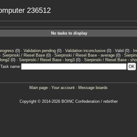
 computer 236512
No tasks to display
progress
(0) ·
Validation pending
(0) ·
Validation inconclusive
(0) · Valid (0) ·
In
 ·
Sierpinski / Riesel Base
(0) ·
Sierpinski / Riesel Base - average
(0) ·
Sierpin
 long2
(0) ·
Sierpinski / Riesel Base - long3
(0) ·
Sierpinski / Riesel Base - sho
Task name:
Main page
·
Your account
·
Message boards
Copyright © 2014-2026 BOINC Confederation / rebirther