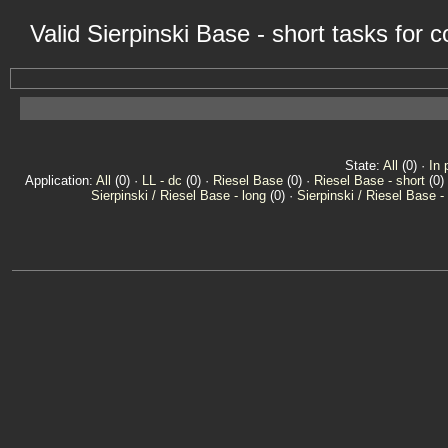
Valid Sierpinski Base - short tasks for
State:
All
(0) ·
In 
Application:
All
(0) ·
LL - dc
(0) ·
Riesel Base
(0) ·
Riesel Base - short
(0)
Sierpinski / Riesel Base - long
(0) ·
Sierpinski / Riesel Base -