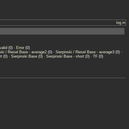
log in
valid
(0) ·
Error
(0)
ski / Riesel Base - average2
(0) ·
Sierpinski / Riesel Base - average3
(0) ·
rt
(0) ·
Sierpinski Base
(0) ·
Sierpinski Base - short
(0) ·
TF
(0)