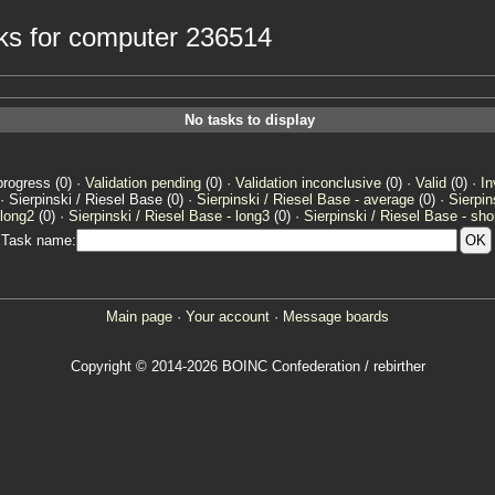
sks for computer 236514
No tasks to display
progress (0) ·
Validation pending
(0) ·
Validation inconclusive
(0) ·
Valid
(0) ·
In
· Sierpinski / Riesel Base (0) ·
Sierpinski / Riesel Base - average
(0) ·
Sierpin
 long2
(0) ·
Sierpinski / Riesel Base - long3
(0) ·
Sierpinski / Riesel Base - sho
Task name:
Main page
·
Your account
·
Message boards
Copyright © 2014-2026 BOINC Confederation / rebirther