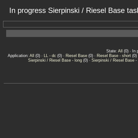
In progress Sierpinski / Riesel Base ta
State:
All
(0) · In 
Application:
All
(0) ·
LL - dc
(0) ·
Riesel Base
(0) ·
Riesel Base - short
(0) 
Sierpinski / Riesel Base - long
(0) ·
Sierpinski / Riesel Base -