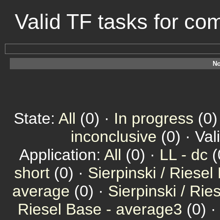
Valid TF tasks for c
No
State:
All
(0) ·
In progress
(0)
inconclusive
(0) · Val
Application:
All
(0) ·
LL - dc
(
short
(0) ·
Sierpinski / Riesel
average
(0) ·
Sierpinski / Ri
Riesel Base - average3
(0) 