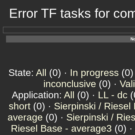
Error TF tasks for c
No
State:
All
(0) ·
In progress
(0)
inconclusive
(0) ·
Val
Application:
All
(0) ·
LL - dc
(
short
(0) ·
Sierpinski / Riesel
average
(0) ·
Sierpinski / Ri
Riesel Base - average3
(0) 