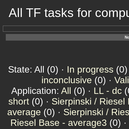
All TF tasks for comp
No
State: All (0) ·
In progress
(0)
inconclusive
(0) ·
Val
Application:
All
(0) ·
LL - dc
(
short
(0) ·
Sierpinski / Riesel
average
(0) ·
Sierpinski / Ri
Riesel Base - average3
(0) 