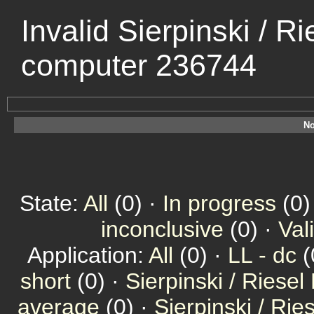
Invalid Sierpinski / Ri
computer 236744
No
State:
All
(0) ·
In progress
(0)
inconclusive
(0) ·
Val
Application:
All
(0) ·
LL - dc
(
short
(0) ·
Sierpinski / Riesel
average
(0) ·
Sierpinski / Ri