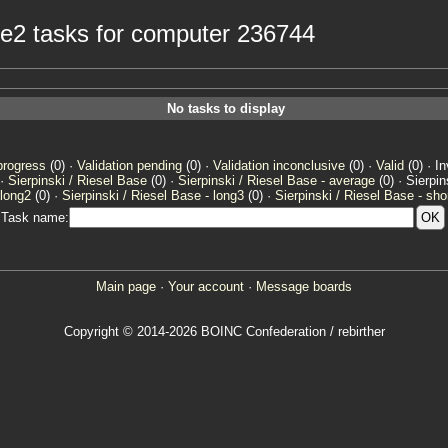
age2 tasks for computer 236744
No tasks to display
progress
(0) ·
Validation pending
(0) ·
Validation inconclusive
(0) ·
Valid
(0) · In
 ·
Sierpinski / Riesel Base
(0) ·
Sierpinski / Riesel Base - average
(0) · Sierpi
 long2
(0) ·
Sierpinski / Riesel Base - long3
(0) ·
Sierpinski / Riesel Base - sho
Task name:
Main page
·
Your account
·
Message boards
Copyright © 2014-2026 BOINC Confederation / rebirther