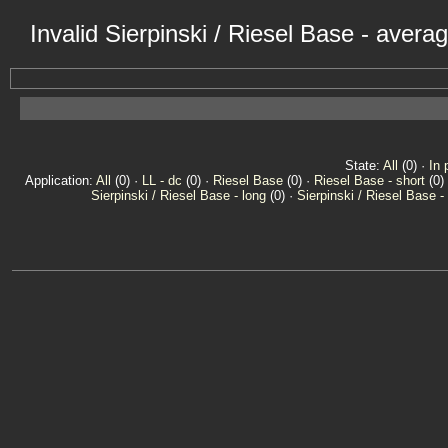
Invalid Sierpinski / Riesel Base - aver
State:
All
(0) ·
In 
Application:
All
(0) ·
LL - dc
(0) ·
Riesel Base
(0) ·
Riesel Base - short
(0)
Sierpinski / Riesel Base - long
(0) ·
Sierpinski / Riesel Base -