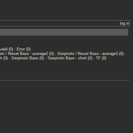
log in
valid (0) ·
Error
(0)
nski / Riesel Base - average2 (0) ·
Sierpinski / Riesel Base - average3
(0) ·
rt
(0) ·
Sierpinski Base
(0) ·
Sierpinski Base - short
(0) ·
TF
(0)