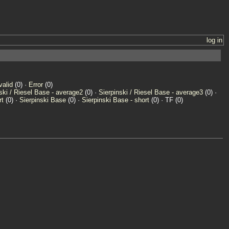
log in
valid
(0) ·
Error
(0)
ski / Riesel Base - average2
(0) ·
Sierpinski / Riesel Base - average3
(0) ·
rt
(0) ·
Sierpinski Base
(0) ·
Sierpinski Base - short
(0) · TF (0)