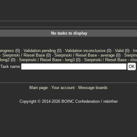
No tasks to display
progress
(0) ·
Validation pending
(0) ·
Validation inconclusive
(0) ·
Valid
(0) ·
In
 ·
Sierpinski / Riesel Base
(0) ·
Sierpinski / Riesel Base - average
(0) ·
Sierpin
 long2
(0) ·
Sierpinski / Riesel Base - long3
(0) ·
Sierpinski / Riesel Base - sho
Task name:
Main page
·
Your account
·
Message boards
Copyright © 2014-2026 BOINC Confederation / rebirther