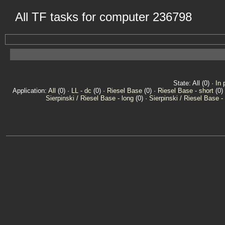
All TF tasks for computer 236798
State: All (0) ·
In 
Application:
All
(0) ·
LL - dc
(0) ·
Riesel Base
(0) ·
Riesel Base - short
(0)
Sierpinski / Riesel Base - long
(0) ·
Sierpinski / Riesel Base -