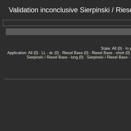
Validation inconclusive Sierpinski / Ri
State:
All
(0) ·
In 
Application:
All
(0) ·
LL - dc
(0) ·
Riesel Base
(0) ·
Riesel Base - short
(0) 
Sierpinski / Riesel Base - long
(0) ·
Sierpinski / Riesel Base -