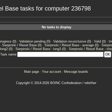
esel Base tasks for computer 236798
No tasks to display
progress
(0) ·
Validation pending
(0) · Validation inconclusive (0) ·
Valid
(0) ·
In
· Sierpinski / Riesel Base (0) ·
Sierpinski / Riesel Base - average
(0) ·
Sierpin
 long2
(0) ·
Sierpinski / Riesel Base - long3
(0) ·
Sierpinski / Riesel Base - sho
Task name:
Main page
·
Your account
·
Message boards
Copyright © 2014-2026 BOINC Confederation / rebirther