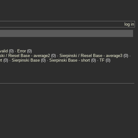
log in
valid
(0) ·
Error
(0)
ski / Riesel Base - average2
(0) ·
Sierpinski / Riesel Base - average3
(0) ·
rt
(0) ·
Sierpinski Base
(0) ·
Sierpinski Base - short
(0) ·
TF
(0)