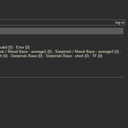
log in
valid
(0) ·
Error
(0)
ski / Riesel Base - average2
(0) ·
Sierpinski / Riesel Base - average3
(0) ·
rt
(0) ·
Sierpinski Base
(0) ·
Sierpinski Base - short
(0) · TF (0)