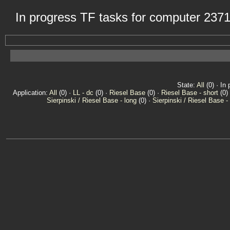
In progress TF tasks for computer 237
State:
All
(0) · In 
Application:
All
(0) ·
LL - dc
(0) ·
Riesel Base
(0) ·
Riesel Base - short
(0)
Sierpinski / Riesel Base - long
(0) ·
Sierpinski / Riesel Base -