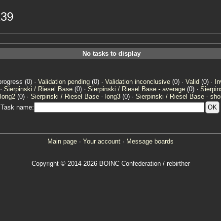
139
No tasks to display
progress (0) ·
Validation pending
(0) ·
Validation inconclusive
(0) ·
Valid
(0) ·
In
 ·
Sierpinski / Riesel Base
(0) ·
Sierpinski / Riesel Base - average
(0) ·
Sierpin
 long2
(0) ·
Sierpinski / Riesel Base - long3
(0) ·
Sierpinski / Riesel Base - sho
Task name:
Main page
·
Your account
·
Message boards
Copyright © 2014-2026 BOINC Confederation / rebirther