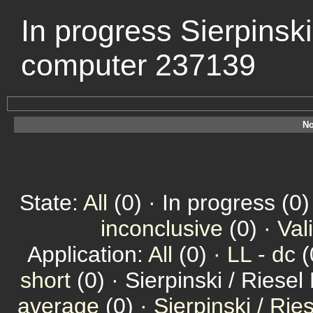
In progress Sierpinski
computer 237139
No
State:
All
(0) · In progress (0)
inconclusive
(0) ·
Val
Application:
All
(0) ·
LL - dc
(
short
(0) · Sierpinski / Riesel
average
(0) ·
Sierpinski / Ri