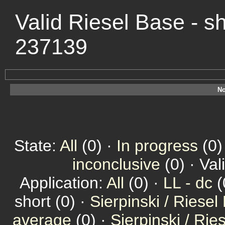
Valid Riesel Base - s
237139
No
State:
All
(0) ·
In progress
(0)
inconclusive
(0) · Val
Application:
All
(0) ·
LL - dc
(
short (0) ·
Sierpinski / Riesel
average
(0) ·
Sierpinski / Ri