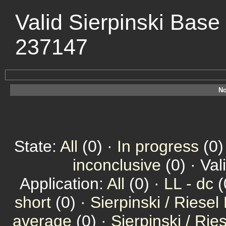
Valid Sierpinski Base 
237147
No
State:
All
(0) ·
In progress
(0)
inconclusive
(0) · Val
Application:
All
(0) ·
LL - dc
(
short
(0) ·
Sierpinski / Riesel
average
(0) ·
Sierpinski / Ri