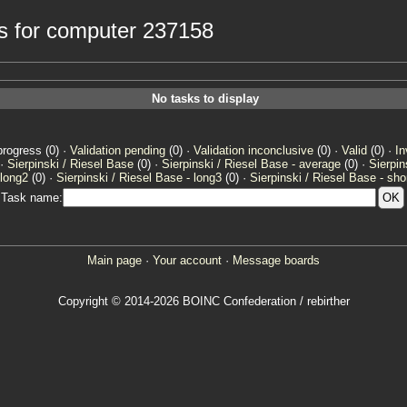
ks for computer 237158
No tasks to display
progress (0) ·
Validation pending
(0) ·
Validation inconclusive
(0) ·
Valid
(0) ·
In
 ·
Sierpinski / Riesel Base
(0) ·
Sierpinski / Riesel Base - average
(0) ·
Sierpin
 long2
(0) ·
Sierpinski / Riesel Base - long3
(0) ·
Sierpinski / Riesel Base - sho
Task name:
Main page
·
Your account
·
Message boards
Copyright © 2014-2026 BOINC Confederation / rebirther