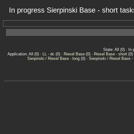
In progress Sierpinski Base - short tas
State:
All
(0) · In 
Application:
All
(0) ·
LL - dc
(0) ·
Riesel Base
(0) ·
Riesel Base - short
(0)
Sierpinski / Riesel Base - long
(0) ·
Sierpinski / Riesel Base -