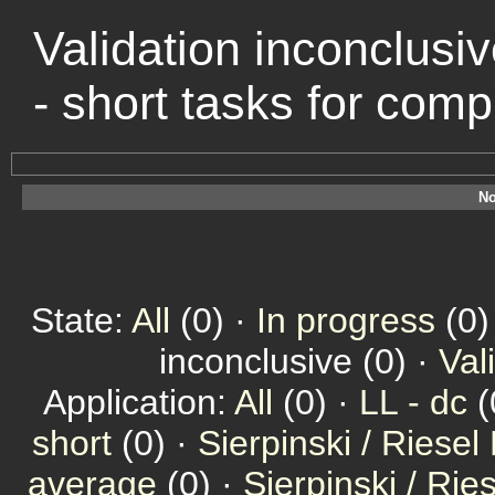
Validation inconclusiv
- short tasks for com
No
State:
All
(0) ·
In progress
(0)
inconclusive (0) ·
Val
Application:
All
(0) ·
LL - dc
(
short
(0) ·
Sierpinski / Riesel
average
(0) ·
Sierpinski / Ri