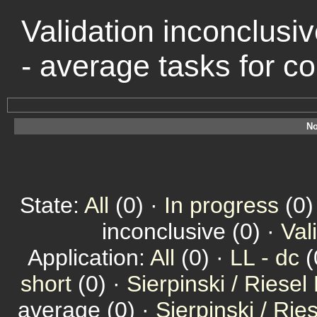
Validation inconclusiv
- average tasks for 
No
State:
All
(0) ·
In progress
(0)
inconclusive (0) ·
Val
Application:
All
(0) ·
LL - dc
(
short
(0) ·
Sierpinski / Riesel
average (0) ·
Sierpinski / Ri